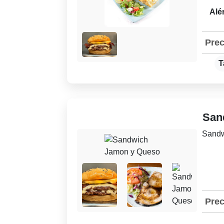
Alé
Prec
T
San
Sandwi
Prec