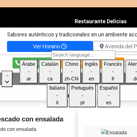
Restaurante Delicias
Sabores auténticos y tradicionales en un ambiente ac
Ver Horario
Avenida del Pa
Llamar Ahora
Valóranos en Google
Árabe
Catalán
Chino
Inglés
Francés
Ale
-
-
-
-
-
-
ar
ca
zh-CN
en
fr
d
Italiano
Portugués
Español
-
-
-
it
pt
es
scado con ensalada
do con ensalada