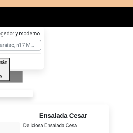
ogedor y moderno.
raíso, n17 M...
mán
-
e
Ensalada Cesar
Deliciosa Ensalada Cesa