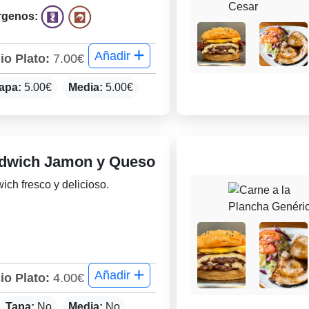
rgenos:
Añadir
io Plato:
7.00€
apa:
5.00€
Media:
5.00€
dwich Jamon y Queso
ch fresco y delicioso.
Añadir
io Plato:
4.00€
Tapa:
No
Media:
No